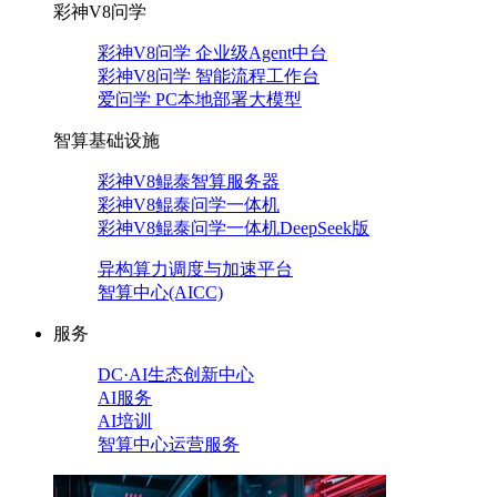
彩神V8问学
彩神V8问学 企业级Agent中台
彩神V8问学 智能流程工作台
爱问学 PC本地部署大模型
智算基础设施
彩神V8鲲泰智算服务器
彩神V8鲲泰问学一体机
彩神V8鲲泰问学一体机DeepSeek版
异构算力调度与加速平台
智算中心(AICC)
服务
DC·AI生态创新中心
AI服务
AI培训
智算中心运营服务