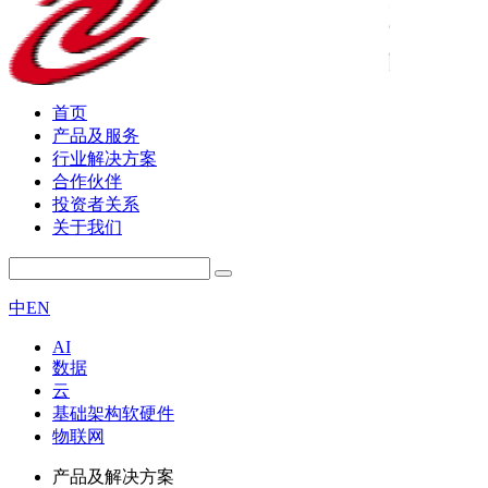
首页
产品及服务
行业解决方案
合作伙伴
投资者关系
关于我们
中
EN
AI
数据
云
基础架构软硬件
物联网
产品及解决方案