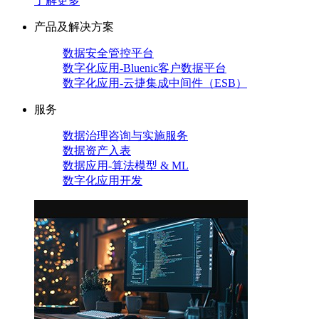
了解更多
产品及解决方案
数据安全管控平台
数字化应用-Bluenic客户数据平台
数字化应用-云捷集成中间件（ESB）
服务
数据治理咨询与实施服务
数据资产入表
数据应用-算法模型 & ML
数字化应用开发